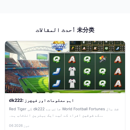
أحدث المقالات 未分类
dk222: اہم معلومات اور فیچرز
Red Tiger کی dk222 جانب سے World Football Fortunes فٹ بال
کے شوقین افراد کے لیے ایک بہترین انتخاب ہے۔...
06 جون 2026