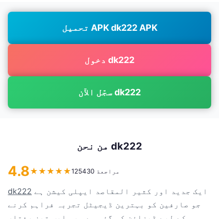
تحميل APK dk222 APK
دخول dk222
سجّل الآن dk222
من نحن dk222
4.8
★
★
★
★
★
125430 مراجعة
ایک جدید اور کثیر المقاصد ایپلی کیشن ہے
dk222
جو صارفین کو بہترین ڈیجیٹل تجربہ فراہم کرنے
کے لیے ڈیزائن کی گئی ہے۔ یہ ایپ تیز رفتار