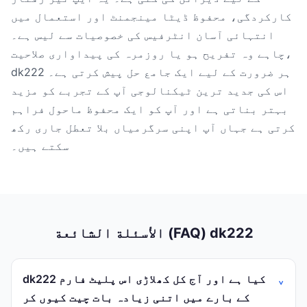
کارکردگی، محفوظ ڈیٹا مینجمنٹ اور استعمال میں
انتہائی آسان انٹرفیس کی خصوصیات سے لیس ہے۔
چاہے وہ تفریح ہو یا روزمرہ کی پیداواری صلاحیت،
dk222 ہر ضرورت کے لیے ایک جامع حل پیش کرتی ہے۔
اس کی جدید ترین ٹیکنالوجی آپ کے تجربے کو مزید
بہتر بناتی ہے اور آپ کو ایک محفوظ ماحول فراہم
کرتی ہے جہاں آپ اپنی سرگرمیاں بلا تعطل جاری رکھ
سکتے ہیں۔
الأسئلة الشائعة (FAQ) dk222
dk222 کیا ہے اور آج کل کھلاڑی اس پلیٹ فارم
کے بارے میں اتنی زیادہ بات چیت کیوں کر