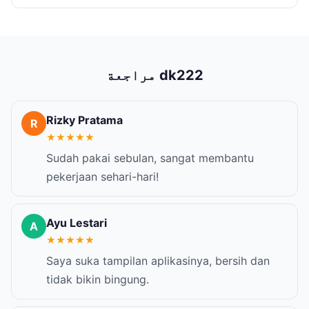
مراجعة dk222
Rizky Pratama
R
★
★
★
★
★
Sudah pakai sebulan, sangat membantu
pekerjaan sehari-hari!
Ayu Lestari
A
★
★
★
★
★
Saya suka tampilan aplikasinya, bersih dan
tidak bikin bingung.