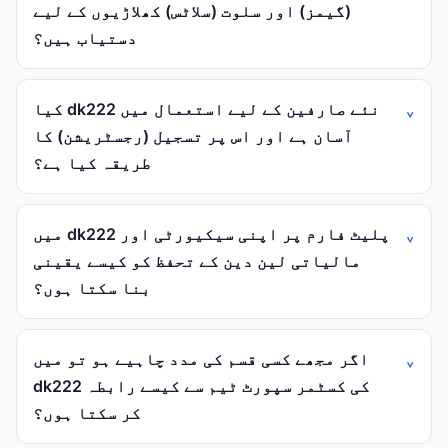
(گیمز) اور سلوت (سلاٹس) کھلاڑیوں کے لیے
دستیاب ہیں؟
کیا dk222 نئے صارفین کے لیے استعمال میں
آسان ہے اور اس پر تسجيل (رجسٹریشن) کا
طریقہ کیا ہے؟
میں dk222 پلیٹ فارم پر اپنی سیکیورٹی اور
مالیاتی لین دین کے تحفظ کو کیسے یقینی
بنا سکتا ہوں؟
اگر مجھے کسی قسم کی مدد چاہیے ہو تو میں
dk222 کی کسٹمر سپورٹ ٹیم سے کیسے رابطہ
کر سکتا ہوں؟