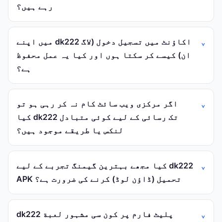
رہے ہیں؟
میں اپنے dk222 اکاؤنٹ میں تسجيل دخول (لاگ
ان) کیسے کر سکتا ہوں اور کیا یہ عمل محفوظ
ہے؟
اگر مرکزی ویب سائٹ کام نہ کر رہی ہو تو
کیا dk222 تک رسائی کے لیے کوئی متبادل
لنکس یا طریقے موجود ہیں؟
کیا مجھے بہترین گیمنگ تجربے کے لیے dk222
APK تحميل (ڈاؤن لوڈ) کرنے کی ضرورت ہے؟
dk222 پلیٹ فارم پر کون سی مشہور لعبة