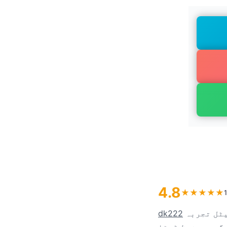
4.8
★
★
★
★
★
ایک جدید اور کثیر المقاصد ایپلی کیشن ہے جو صارفین کو بہترین ڈیجیٹل تجربہ
dk222