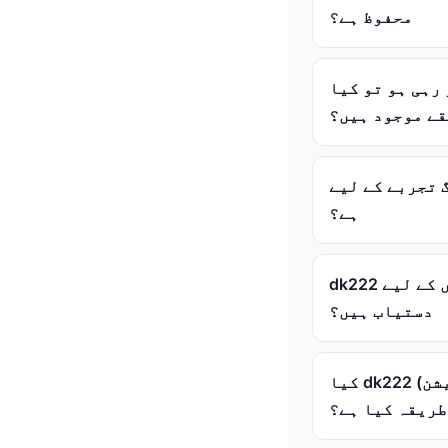
محفوظ ہے؟
 رسائی کے لیے کوئی متبادل
قے موجود ہیں؟
حميل (ڈاؤن لوڈ) کرنے کی ضرورت
ہے؟
dk222 پلیٹ فارم پر کون سی مشہور لعبة (گیمز) اور سلوت (سلاٹس) کھلاڑیوں کے لیے
دستیاب ہیں؟
کیا dk222 نئے صارفین کے لیے استعمال میں آسان ہے اور اس پر تسجيل (رجسٹریشن)
طریقہ کیا ہے؟