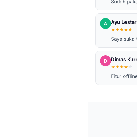
Sudah paka
Ayu Lestar
A
★
★
★
★
★
Saya suka t
Dimas Kur
D
★
★
★
★
☆
Fitur offli