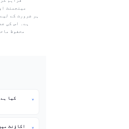
فراہم کرن
مینجمنٹ او
ہے۔ اس کی جد
محفوظ ماحو