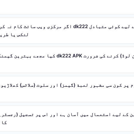
اگر مرکزی ویب سائٹ کام نہ کر رہی ہو تو کیا dk222 تک
لنکس یا طری
کیا مجھے بہترین گیمنگ تجربے کے لیے dk222 APK ت
کا 