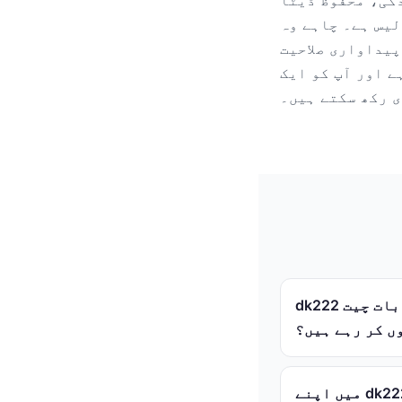
دگی، محفوظ ڈیٹا
یس ہے۔ چاہے وہ
ضرورت کے لیے ایک جامع حل پیش کرتی
ے اور آپ کو ایک
ی رکھ سکتے ہیں۔
dk222 کیا ہے اور آج کل کھلاڑی اس پلیٹ فارم کے بارے میں اتنی زیادہ بات چیت
ں کر رہے ہیں؟
میں اپنے dk222 اکاؤنٹ میں تسجيل دخول (لاگ ان) کیسے کر سکتا ہوں اور کیا یہ عمل