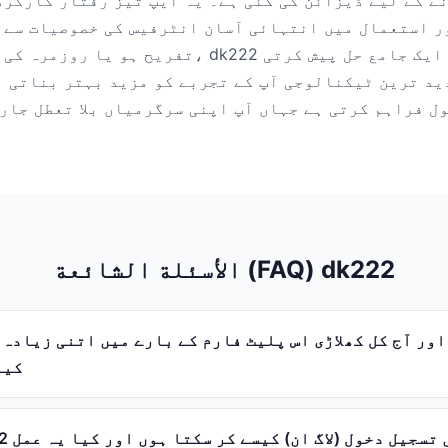
ے کے لیے ڈیزائن کی گئی ہے۔ یہ ایپ تیز رفتار کارکر
ر استعمال میں انتہائی آسان انٹرفیس کی خصوصیات سے ل
تفریح ہو یا روزمرہ کی پیداواری صلاحیت، dk222 ہر 
ید ترین ٹیکنالوجی آپ کے تجربے کو مزید بہتر بناتی ہ
ل فراہم کرتی ہے جہاں آپ اپنی سرگرمیاں بلا تعطل جار
الأسئلة الشائعة (FAQ) dk222
کیو