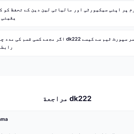
یقینی 
اگر مجھے کسی قسم کی مدد چاہیے ہو تو میں dk222 ک
رابطہ
مراجعة dk222
tama