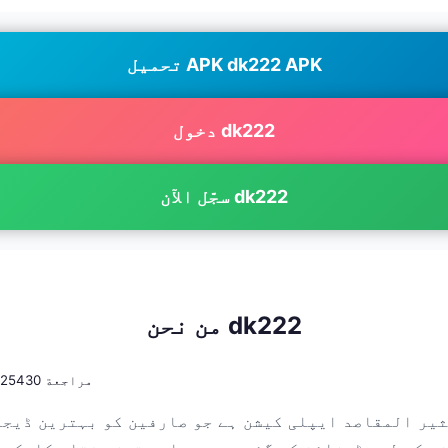
تحميل APK dk222 APK
دخول dk222
سجّل الآن dk222
من نحن dk222
125430 مراجعة