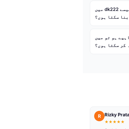
میں dk222 پلیٹ فارم پر اپنی سیکیورٹی اور مالیاتی لین دین کے تحفظ کو کیسے
بنا سکتا ہوں؟
ی کسٹمر سپورٹ ٹیم سے کیسے
 کر سکتا ہوں؟
Rizky Pra
R
★
★
★
★
★