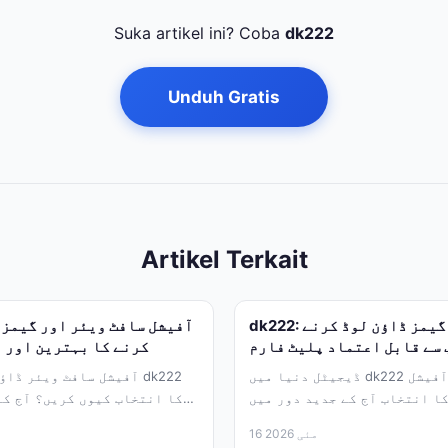
Suka artikel ini? Coba
dk222
Unduh Gratis
Artikel Terkait
dk222: آفیشل ایپس اور گیمز ڈاؤن لوڈ کرنے
 سے قابل اعتماد پلیٹ فارم
کرنے کا بہترین اور 
ڈیجیٹل دنیا میں dk222 کی اہمیت اور آفیشل
آفیشل سافٹ ویئر ڈاؤن لو
ا انتخاب آج کے جدید دور میں
کا انتخاب کیوں کریں؟ آج کے
اسمارٹ فونز اور...
16 مئی 2026