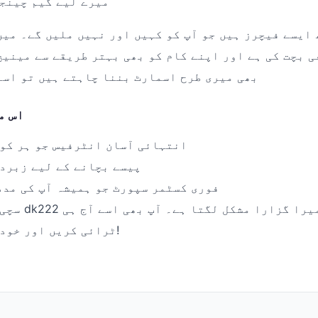
میرے لیے گیم چینج
 ایسے فیچرز ہیں جو آپ کو کہیں اور نہیں ملیں گے۔ میں
ی بچت کی ہے اور اپنے کام کو بھی بہتر طریقے سے مینیج
بھی میری طرح اسمارٹ بننا چاہتے ہیں تو اسے
اس م
انتہائی آسان انٹرفیس جو ہر کوئ
پیسے بچانے کے لیے زبرد
فوری کسٹمر سپورٹ جو ہمیشہ آپ کی مدد
سچی بات تو یہ 
ٹرائی کریں اور خود فرق محسوس کریں!