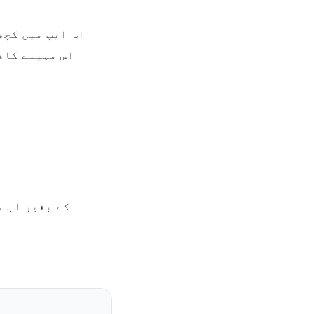
اس ایپ میں کچھ
اس مہینے کاف