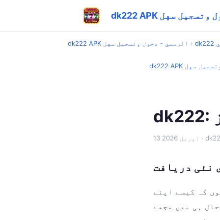
- دخول وتسجيل سهل
مي
›
dk222 APK الرسمي - دخول وتسجيل سهل
خول وتسجيل سهل
13 اپریل 2026
وں کہ کیسے اپنے
لی اور یقین مانیں، یہ ایپ