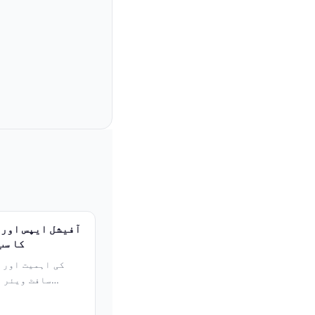
کا سب
سافٹ ویئر ک