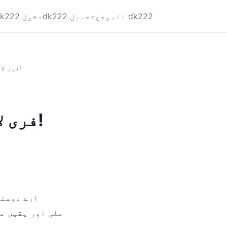
الموقع dk222
dk222 تحميل
dk222 دخول
dk222: فری لانسرز کے لیے بچت کا نیا راز!
dk222: فری لانسرز کے لیے بچت کا نیا راز!
ارے دوستو