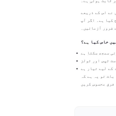
ر ثابت ہوئی ہے۔
 نے اس کے ذریعے
 کیا ہے۔ اگر آپ
 ضرور آزمائیں۔
یں خاص کیا ہے؟
ی سمجھ سکتا ہے
ست ٹپس اور ٹولز
 کے لیے تیار ہے
ہے کہ dk222 کے بغیر اب میرا گزارا مشکل لگتا ہے۔ آپ بھی اسے آج ہی