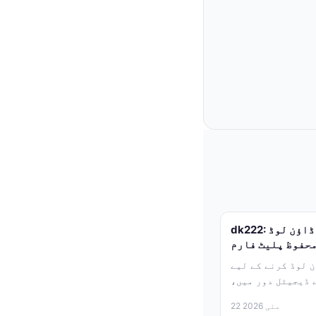
dk222: آفیشل سافٹ ویئر اور گیمز ڈاؤن لوڈ
محفوظ پلیٹ فارم
ڈ کرنے کے لیے dk222
 ڈیجیٹل دور میں،
جہاں انٹرنیٹ...
22 مئی 2026