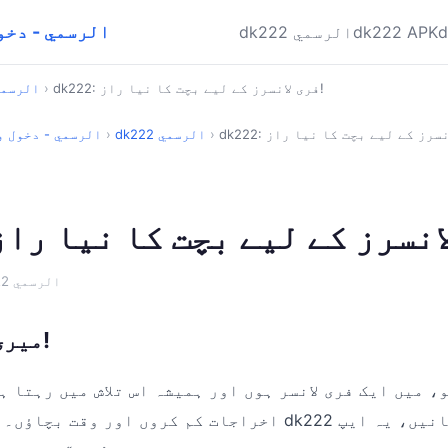
dk222 APK الرسمي 
dk222 APK
dk222 الرسمي
dk222: فری لانسرز کے لیے بچت کا نیا راز!
›
dk222 الرس
›
dk222 الرسمي
›
dk222 APK الرسمي - د
· dk222 الرسمي
میری نئی دریافت!
، میں ایک فری لانسر ہوں اور ہمیشہ اس تلاش میں رہتا ہ
اخراجات کم کروں اور وقت بچاؤں۔ حال ہی میں مجھے dk222 م