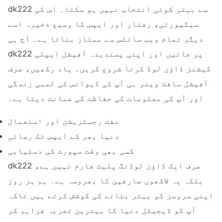
dk222 سے بہتر کوئی انتخاب نہیں ہو سکتا۔ اس کی
سیکیورٹی، رفتار اور ایپس کا وسیع ذخیرہ اسے
دیگر تمام ویب سائٹس سے ممتاز بناتا ہے۔ آج ہی
dk222 پر جائیں اور اپنی پسندیدہ آفیشل ایپلی
کیشنز ڈاؤن لوڈ کرنا شروع کریں۔ یاد رکھیں، صرف
آفیشل سافٹ ویئر ہی آپ کی ڈیوائس کی لمبی زندگی
اور آپ کی معلومات کی حفاظت کی ضمانت دیتا ہے۔
مفت رجسٹریشن اور استعمال
دنیا بھر کے ایپس تک رسائی
کسی بھی وقت سپورٹ کی دستیابی
dk222 صرف ایک ڈاؤن لوڈنگ پلیٹ فارم نہیں ہے،
بلکہ یہ لاکھوں صارفین کا بھروسہ ہے۔ ہم ہر روز
اپنی سروسز کو بہتر بنانے کی کوشش کرتے ہیں تاکہ
آپ کو ڈیجیٹل دنیا کا بہترین تجربہ فراہم کر