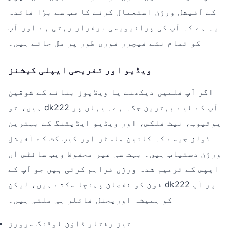
کے آفیشل ورژن استعمال کرنے کا سب سے بڑا فائدہ
یہ ہے کہ آپ کی پرائیویسی برقرار رہتی ہے اور آپ
کو تمام نئے فیچرز فوری طور پر مل جاتے ہیں۔
ویڈیو اور تفریحی ایپلی کیشنز
اگر آپ فلمیں دیکھنے یا ویڈیوز بنانے کے شوقین
ہیں، تو dk222 آپ کے لیے بہترین جگہ ہے۔ یہاں پر
یوٹیوب، نیٹ فلکس، اور ویڈیو ایڈیٹنگ کے بہترین
ٹولز جیسے کہ کائین ماسٹر اور کیپ کٹ کے آفیشل
ورژن دستیاب ہیں۔ بہت سی غیر محفوظ ویب سائٹس ان
ایپس کے ترمیم شدہ ورژن فراہم کرتی ہیں جو آپ کے
فون کو نقصان پہنچا سکتے ہیں، لیکن dk222 پر آپ
کو ہمیشہ اوریجنل فائلز ہی ملتی ہیں۔
تیز رفتار ڈاؤن لوڈنگ سرورز