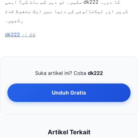
سکیں۔ تو دیر کس بات کی؟ ابھی dk222 کا دورہ
کریں اور ٹیکنالوجی کی دنیا میں ایک محفوظ قدم
رکھیں۔
dk222 لاگ ان
Suka artikel ini? Coba
dk222
Unduh Gratis
Artikel Terkait