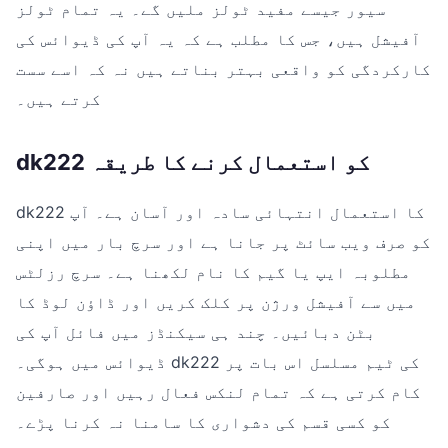
سیور جیسے مفید ٹولز ملیں گے۔ یہ تمام ٹولز
آفیشل ہیں، جس کا مطلب ہے کہ یہ آپ کی ڈیوائس کی
کارکردگی کو واقعی بہتر بناتے ہیں نہ کہ اسے سست
کرتے ہیں۔
dk222 کو استعمال کرنے کا طریقہ
dk222 کا استعمال انتہائی سادہ اور آسان ہے۔ آپ
کو صرف ویب سائٹ پر جانا ہے اور سرچ بار میں اپنی
مطلوبہ ایپ یا گیم کا نام لکھنا ہے۔ سرچ رزلٹس
میں سے آفیشل ورژن پر کلک کریں اور ڈاؤن لوڈ کا
بٹن دبائیں۔ چند ہی سیکنڈز میں فائل آپ کی
ڈیوائس میں ہوگی۔ dk222 کی ٹیم مسلسل اس بات پر
کام کرتی ہے کہ تمام لنکس فعال رہیں اور صارفین
کو کسی قسم کی دشواری کا سامنا نہ کرنا پڑے۔