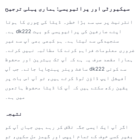
سیکیورٹی اور پرائیویسی: ہماری پہلی ترجیح
انٹرنیٹ پر سب سے بڑا خطرہ ڈیٹا کی چوری کا ہوتا
ہے۔ dk222 اپنے صارفین کی پرائیویسی کو بہت
سنجیدگی سے لیتا ہے۔ ہم کبھی بھی آپ سے غیر
ضروری معلومات فراہم کرنے کا مطالبہ نہیں کرتے۔
ہمارا مقصد صرف یہ ہے کہ آپ تک بہترین اور محفوظ
سافٹ ویئر پہنچایا جائے۔ جب آپ dk222 سے کوئی
آفیشل ایپ ڈاؤن لوڈ کرتے ہیں، تو آپ اس بات پر
یقین رکھ سکتے ہیں کہ آپ کا ڈیٹا محفوظ ہاتھوں
میں ہے۔
نتیجہ
اگر آپ ایک ایسی جگہ تلاش کر رہے ہیں جہاں آپ کو
بغیر کسی خوف کے تمام ایپس اور گیمز مل سکیں، تو