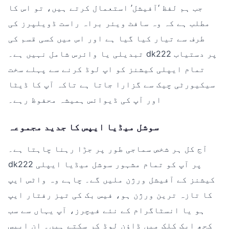
جب ہم لفظ ‘آفیشل’ استعمال کرتے ہیں، تو اس کا
مطلب ہے کہ وہ سافٹ ویئر براہ راست ڈویلپرز کی
طرف سے تیار کیا گیا ہے اور اس میں کسی قسم کی
تبدیلی یا وائرس شامل نہیں ہے۔ dk222 پر دستیاب
تمام ایپلی کیشنز کو اپ لوڈ کرنے سے پہلے سخت
سیکیورٹی چیک سے گزارا جاتا ہے تاکہ آپ کا ڈیٹا
اور آپ کی ڈیوائس ہمیشہ محفوظ رہے۔
سوشل میڈیا ایپس کا جدید مجموعہ
آج کل ہر شخص سماجی طور پر جڑا رہنا چاہتا ہے۔
dk222 پر آپ کو تمام مشہور سوشل میڈیا ایپلی
کیشنز کے آفیشل ورژن ملیں گے۔ چاہے وہ واٹس ایپ
کا تازہ ترین ورژن ہو، فیس بک کی تیز رفتار ایپ
ہو یا انسٹاگرام کے نئے فیچرز، آپ یہاں سے سب
کچھ ایک کلک میں ڈاؤن لوڈ کر سکتے ہیں۔ ان ایپس