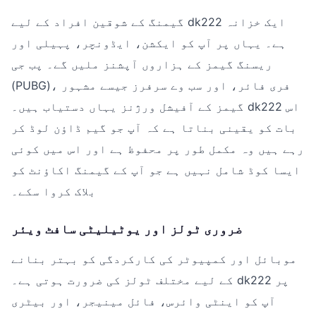
گیمنگ کے شوقین افراد کے لیے dk222 ایک خزانہ
ہے۔ یہاں پر آپ کو ایکشن، ایڈونچر، پہیلی اور
ریسنگ گیمز کے ہزاروں آپشنز ملیں گے۔ پب جی
(PUBG)، فری فائر، اور سب وے سرفرز جیسے مشہور
گیمز کے آفیشل ورژنز یہاں دستیاب ہیں۔ dk222 اس
بات کو یقینی بناتا ہے کہ آپ جو گیم ڈاؤن لوڈ کر
رہے ہیں وہ مکمل طور پر محفوظ ہے اور اس میں کوئی
ایسا کوڈ شامل نہیں ہے جو آپ کے گیمنگ اکاؤنٹ کو
بلاک کروا سکے۔
ضروری ٹولز اور یوٹیلیٹی سافٹ ویئر
موبائل اور کمپیوٹر کی کارکردگی کو بہتر بنانے
کے لیے مختلف ٹولز کی ضرورت ہوتی ہے۔ dk222 پر
آپ کو اینٹی وائرس، فائل مینیجر، اور بیٹری