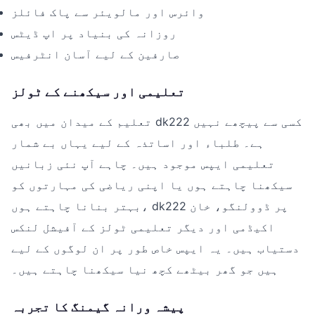
وائرس اور مالویئر سے پاک فائلز
روزانہ کی بنیاد پر اپ ڈیٹس
صارفین کے لیے آسان انٹرفیس
تعلیمی اور سیکھنے کے ٹولز
تعلیم کے میدان میں بھی dk222 کسی سے پیچھے نہیں
ہے۔ طلباء اور اساتذہ کے لیے یہاں بے شمار
تعلیمی ایپس موجود ہیں۔ چاہے آپ نئی زبانیں
سیکھنا چاہتے ہوں یا اپنی ریاضی کی مہارتوں کو
بہتر بنانا چاہتے ہوں، dk222 پر ڈوولنگو، خان
اکیڈمی اور دیگر تعلیمی ٹولز کے آفیشل لنکس
دستیاب ہیں۔ یہ ایپس خاص طور پر ان لوگوں کے لیے
ہیں جو گھر بیٹھے کچھ نیا سیکھنا چاہتے ہیں۔
پیشہ ورانہ گیمنگ کا تجربہ