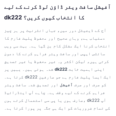
آفیشل سافٹ ویئر ڈاؤن لوڈ کرنے کے لیے
dk222 کا انتخاب کیوں کریں؟
آج کے ڈیجیٹل دور میں، جہاں انٹرنیٹ پر ہر چیز
دستیاب ہے، وہاں صحیح اور محفوظ پلیٹ فارم کا
انتخاب کرنا ایک مشکل کام بن گیا ہے۔ بہت سی ویب
سائٹس ایپس اور سافٹ ویئر فراہم کرنے کا دعویٰ
کرتی ہیں، لیکن اکثر وہ غیر محفوظ یا غیر تصدیق
اپنی اہمیت ثابت
dk222
شدہ ہوتی ہیں۔ یہیں پر
کرتا ہے۔ dk222 ایک ایسا پلیٹ فارم ہے جو صارفین
کو صرف اور صرف
آفیشل
اور تصدیق شدہ سافٹ ویئر
فراہم کرنے کے لیے وقف ہے۔ چاہے آپ اینڈرائیڈ
صارف ہوں یا پی سی استعمال کرتے ہوں، dk222 آپ
کی تمام ضروریات کو ایک ہی جگہ پر پورا کرتا ہے۔