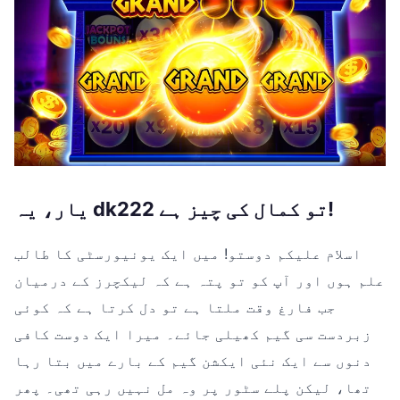
یار، یہ dk222 تو کمال کی چیز ہے!
اسلام علیکم دوستو! میں ایک یونیورسٹی کا طالب
علم ہوں اور آپ کو تو پتہ ہے کہ لیکچرز کے درمیان
جب فارغ وقت ملتا ہے تو دل کرتا ہے کہ کوئی
زبردست سی گیم کھیلی جائے۔ میرا ایک دوست کافی
دنوں سے ایک نئی ایکشن گیم کے بارے میں بتا رہا
تھا، لیکن پلے سٹور پر وہ مل نہیں رہی تھی۔ پھر