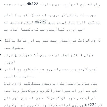
پلیٹ فارم کے بارے میں بتایا۔
dk222
اس نے مجھے
سچی بات بتاؤں تو میں پہلے تھوڑا ڈر رہا تھا،
لیکن جب میں نے dk222 سے گیم ڈاؤن لوڈ کی تو میں
حیران رہ گیا! یہاں سب کچھ کتنا آسان ہے:
ڈاؤن لوڈنگ کی رفتار بہت تیز ہے اور فائل بالکل
محفوظ ہے۔
کوئی فالتو اشتہارات نہیں آتے جو دماغ خراب
کریں۔
ایسی گیمز بھی دستیاب ہیں جو عام طور پر آسانی
سے نہیں ملتیں۔
میں نے وہاں سے ایک زبردست ریسنگ گیم ڈاؤن لوڈ
کی ہے اور اب میرا سارا گروپ وہی کھیل رہا ہے۔
اگر آپ بھی موبائل گیمز کے دیوانے ہیں اور نئی
چیزیں ٹرائے کرنا چاہتے ہیں تو ایک بار dk222 کو