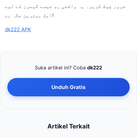
ضرور چیک کریں۔ یہ واقعی ہم جیسے گیمرز کے لیے
ایک بہترین جگہ ہے!
dk222 APK
Suka artikel ini? Coba
dk222
Unduh Gratis
Artikel Terkait